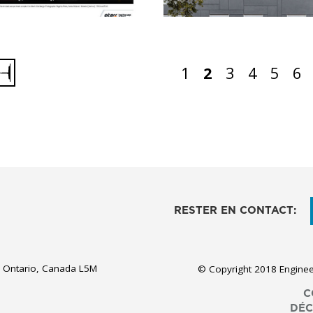
1
2
3
4
5
6
RESTER EN CONTACT:
, Ontario, Canada L5M
© Copyright 2018 Engineer
C
DÉC