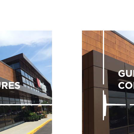
GU
RES
CO